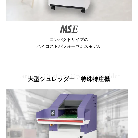
コンパクトサイズの
ハイコストパフォーマンスモデル
Large / Custom Order Shredder
大型シュレッダー・特殊特注機