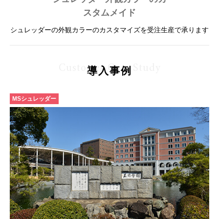
スタムメイド
シュレッダーの外観カラーのカスタマイズを受注生産で承ります
Customer Case Study
導入事例
MSシュレッダー