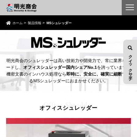
ホーム
製品情報
MSシュレッダー
クイックサーチ
明光商会のシュレッダーは高い技術力や開発力で、常に業界をリ
ードし、
オフィスシュレッダー国内シェアNo.1
を誇っています。
機密文書のインハウス処理なら
即時に、安全に、確実に細断
でき
るMSシュレッダーにおまかせください。
Office Shredder
オフィスシュレッダー