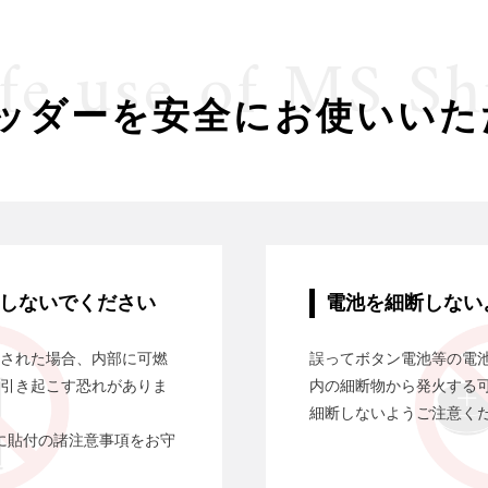
afe use of MS Sh
レッダーを安全にお使いいた
しないでください
電池を細断しない
された場合、内部に可燃
誤ってボタン電池等の電
引き起こす恐れがありま
内の細断物から発火する
細断しないようご注意く
に貼付の諸注意事項をお守