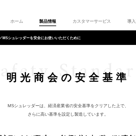
ホーム
製品情報
カスタマーサービス
導入
／MSシュレッダーを安全にお使いいただくために
afety Standa
明光商会の安全基準
MSシュレッダーは、経済産業省の安全基準をクリアした上で、
さらに高い基準を設定し製造しています。