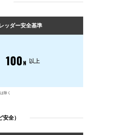
）
ュレッダー安全基準
以上
は除く
ど安全）