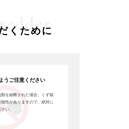
redder
だくために
ようご注意ください
池類を細断された場合、くず箱
可能性がありますので、絶対に
ださい。