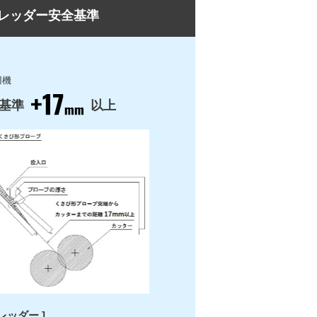
ュレッダー安全基準
用機
基準
以上
レッダー ]