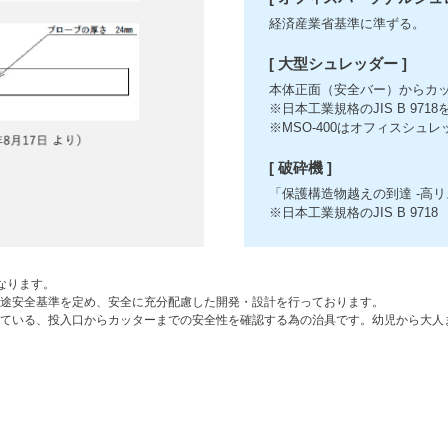
経済産業省基準に準ずる。
[ 大型シュレッダー ]
本体正面（安全バー）からカッ
※日本工業規格のJIS B 9718
※MSO-400はオフィスシュ
[ 破砕機 ]
「保護構造物越えの到達 -高
※日本工業規格のJIS B 9718
となります。
途安全基準を定め、安全に充分配慮した開発・設計を行っております。
ている、投入口からカッターまでの安全性を確認する為の治具です。幼児から大人