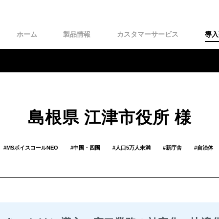
ホーム
製品情報
カスタマーサービス
導入
島根県 江津市役所 様
MSボイスコールNEO
中国・四国
人口5万人未満
新庁舎
自治体