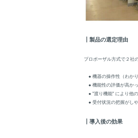
┃製品の選定理由
プロポーザル方式で２社の
● 機器の操作性（わか
● 機能性の評価が高か
● ”渡り機能” により
● 受付状況の把握がし
┃導入後の効果