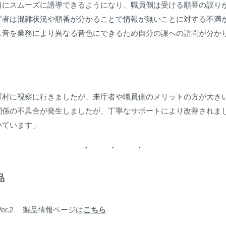
口にスムーズに誘導できるようになり、職員側は受ける順番の誤り
庁者は混雑状況や順番が分かることで情報が無いことに対する不満
し音を業務により異なる音色にできるため自分の課への訪問が分か
町村に視察に行きましたが、来庁者や職員側のメリットの方が大き
関係の不具合が発生しましたが、丁寧なサポートにより改善されまし
いています」
品
Ver.2 製品情報ページは
こちら