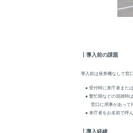
┃導入前の課題
導入前は発券機なしで窓
● 受付時に来庁者また
● 繁忙期などの混雑時
窓口に用事があって待
● 来庁者をお名前で呼
┃導入経緯