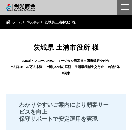
ホーム
導入事例
茨城県 土浦市役所 様
茨城県 土浦市役所 様
MSボイスコールNEO
デジタル田園都市国家構想交付金
人口10～30万人未満
新しい地方経済・生活環境創生交付金
自治体
関東
わかりやすいご案内により顧客サー
ビスを向上。
保守サポートで安定運用を実現