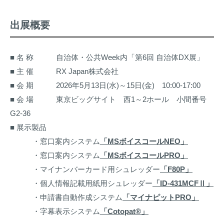
出展概要
■ 名 称 自治体・公共Week内「第6回 自治体DX展」
■ 主 催 RX Japan株式会社
■ 会 期 2026年5月13日(水)～15日(金) 10:00-17:00
■ 会 場 東京ビッグサイト 西1～2ホール 小間番号
G2-36
■ 展示製品
・窓口案内システム
「MSボイスコールNEO」
・窓口案内システム
「MSボイスコールPRO」
・マイナンバーカード用シュレッダー
「F80P」
・個人情報記載用紙用シュレッダー
「ID-431MCFⅡ」
・申請書自動作成システム
「マイナピットPRO」
・字幕表示システム
「Cotopat®」