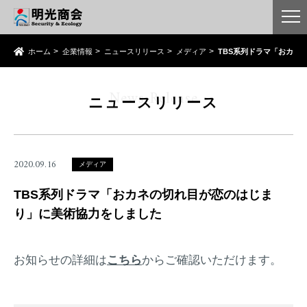
ホーム
企業情報
ニュースリリース
メディア
TBS系列ドラマ「おカネ
News Release
ニュースリリース
2020.09.16
メディア
TBS系列ドラマ「おカネの切れ⽬が恋のはじま
り」に美術協⼒をしました
お知らせの詳細は
こちら
からご確認いただけます。