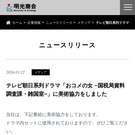
ホーム
企業情報
ニュースリリース
メディア
テレビ朝日系列ドラマ「お
News Release
ニュースリリース
2026.01.22
メディア
テレビ朝日系列ドラマ「おコメの女 −国税局資料
調査課・雑国室−」に美術協力をしました
当社は、下記番組に美術協力をしております。
ドラマ内セットに使用されておりますので、ぜひご覧くださ
い。