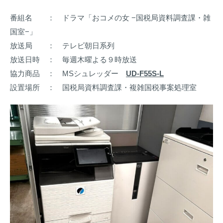
番組名 ： ドラマ「おコメの女 −国税局資料調査課・雑
国室−」
放送局 ： テレビ朝日系列
放送日時 ： 毎週木曜よる９時放送
協力商品 ： MSシュレッダー
UD-F55S-L
設置場所 ： 国税局資料調査課・複雑国税事案処理室