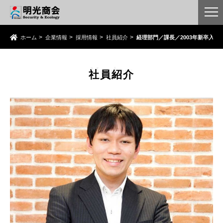
ホーム
企業情報
採用情報
社員紹介
経理部門／課長／2003年新卒入社
Members
社員紹介