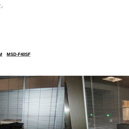
室」
M
MSD-F40SF