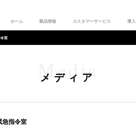
ホーム
製品情報
カスタマーサービス
導入
指令室
Media
メディア
0緊急指令室