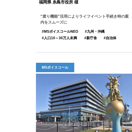
福岡県 糸島市役所 様
“渡り機能”活用によりライフイベント手続き時の案
内をスムーズに
MSボイスコールNEO
九州・沖縄
人口10～30万人未満
新庁舎
自治体
MSボイスコール