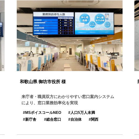
和歌山県 御坊市役所 様
来庁者・職員双方にわかりやすい窓口案内システム
により、窓口業務効率化を実現
MSボイスコールNEO
人口5万人未満
新庁舎
総合窓口
自治体
関西