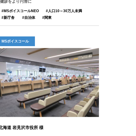
健診をより円滑に
MSボイスコールNEO
人口10～30万人未満
新庁舎
自治体
関東
MSボイスコール
北海道 岩見沢市役所 様