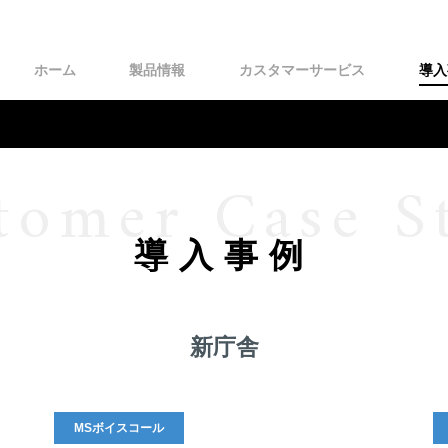
ホーム
製品情報
カスタマーサービス
導入
tomer Case S
導入事例
新庁舎
MSボイスコール