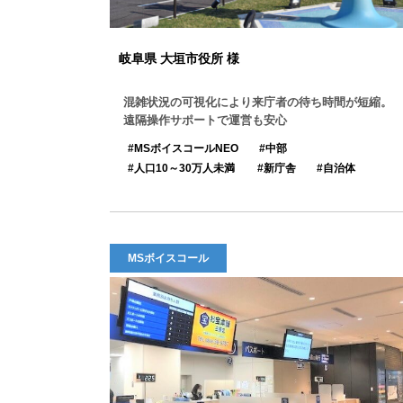
岐阜県 大垣市役所 様
混雑状況の可視化により来庁者の待ち時間が短縮。
遠隔操作サポートで運営も安心
MSボイスコールNEO
中部
人口10～30万人未満
新庁舎
自治体
MSボイスコール