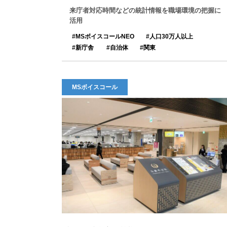
来庁者対応時間などの統計情報を職場環境の把握に
活用
MSボイスコールNEO
人口30万人以上
新庁舎
自治体
関東
MSボイスコール