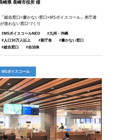
長崎県 長崎市役所 様
「総合窓口×書かない窓口×MSボイスコール」来庁者
が迷わない窓口づくり
MSボイスコールNEO
九州・沖縄
人口30万人以上
新庁舎
書かない窓口
総合窓口
自治体
MSボイスコール