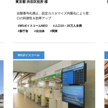
東京都 渋谷区役所 様
自製番号札廃止、設定カスタマイズ内製化により窓
口の利便性＆効率アップ
MSボイスコールNEO
人口10～30万人未満
新庁舎
自治体
関東
MSボイスコール