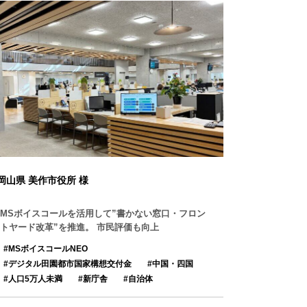
岡山県 美作市役所 様
MSボイスコールを活用して”書かない窓口・フロン
トヤード改革”を推進。 市民評価も向上
MSボイスコールNEO
デジタル田園都市国家構想交付金
中国・四国
人口5万人未満
新庁舎
自治体